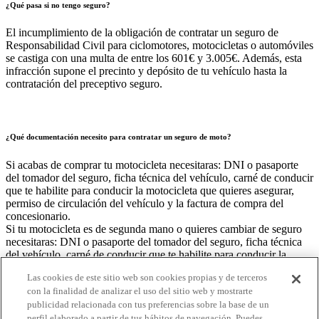
¿Qué pasa si no tengo seguro?
El incumplimiento de la obligación de contratar un seguro de
Responsabilidad Civil para ciclomotores, motocicletas o automóviles
se castiga con una multa de entre los 601€ y 3.005€. Además, esta
infracción supone el precinto y depósito de tu vehículo hasta la
contratación del preceptivo seguro.
¿Qué documentación necesito para contratar un seguro de moto?
Si acabas de comprar tu motocicleta necesitaras: DNI o pasaporte
del tomador del seguro, ficha técnica del vehículo, carné de conducir
que te habilite para conducir la motocicleta que quieres asegurar,
permiso de circulación del vehículo y la factura de compra del
concesionario.
Si tu motocicleta es de segunda mano o quieres cambiar de seguro
necesitaras: DNI o pasaporte del tomador del seguro, ficha técnica
del vehículo, carné de conducir que te habilite para conducir la
motocicleta que quieres asegurar, permiso de Circulación del
Las cookies de este sitio web son cookies propias y de terceros
vehículo, avisar a tu compañía actual con 1 mes de antelación a la
con la finalidad de analizar el uso del sitio web y mostrarte
fecha de renovación del seguro, una copia de tu póliza anterior o del
publicidad relacionada con tus preferencias sobre la base de un
último recibo de ésta y el certificado de siniestralidad: este
perfil elaborado a partir de tus hábitos de navegación. Puedes
documento se lo tienes que pedir a tu actual aseguradora, que está